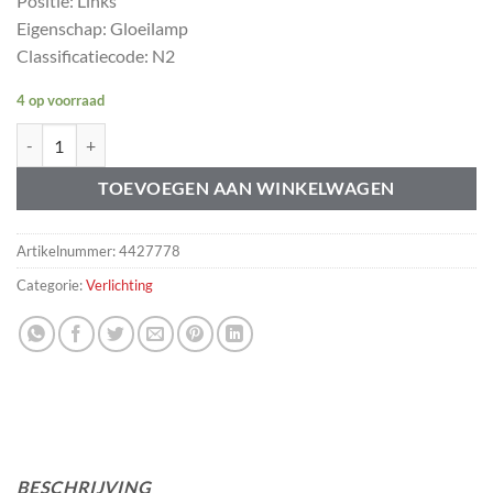
Positie: Links
Eigenschap: Gloeilamp
Classificatiecode: N2
4 op voorraad
Achterlicht links Volvo 240 260 Estate 81- rood-wit aantal
TOEVOEGEN AAN WINKELWAGEN
Artikelnummer:
4427778
Categorie:
Verlichting
BESCHRIJVING