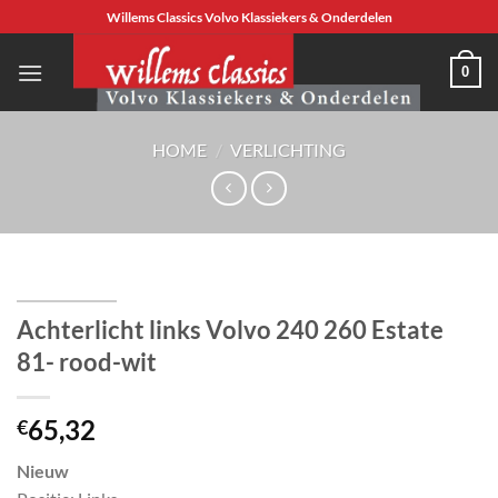
Ga
Willems Classics Volvo Klassiekers & Onderdelen
naar
inhoud
0
HOME
/
VERLICHTING
Achterlicht links Volvo 240 260 Estate
81- rood-wit
65,32
€
Nieuw