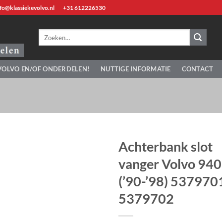
fo@klassiekevolvo.nl
+31 612226530
Zoeken
naar:
VOLVO EN/OF ONDERDELEN!
NUTTIGE INFORMATIE
CONTACT
Achterbank slot
vanger Volvo 940
(’90-’98) 537970
5379702