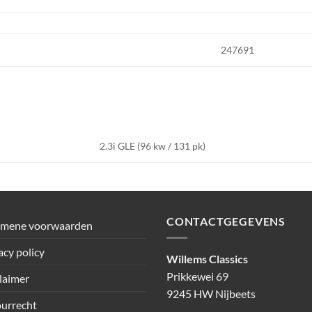
247691
2.3i GLE (96 kw / 131 pk)
CONTACTGEGEVENS
emene voorwaarden
acy policy
Willems Classics
Prikkewei 69
laimer
9245 HW Nijbeets
urrecht