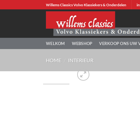
Ga
Willems Classics Volvo Klassiekers & Onderdelen
in
naar
inhoud
WELKOM
WEBSHOP
VERKOOP ONS UW 
HOME
/
INTERIEUR