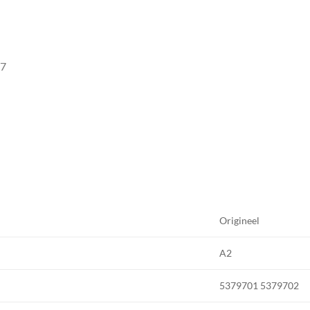
97
Origineel
A2
5379701 5379702