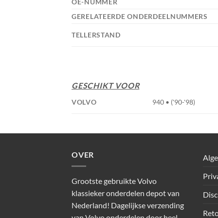
OE-NUMMER
GERELATEERDE ONDERDEELNUMMERS
TELLERSTAND
GESCHIKT VOOR
VOLVO
940 • ('90-'98)
OVER
Alg
Priv
Grootste gebruikte Volvo
klassieker onderdelen depot van
Disc
Nederland! Dagelijkse verzending
Reto
van Volvo onderdelen door heel