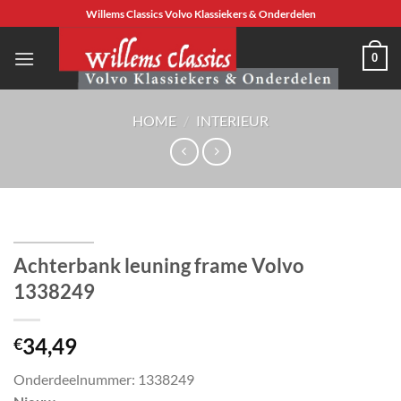
Ga
Willems Classics Volvo Klassiekers & Onderdelen
naar
inhoud
0
HOME
/
INTERIEUR
Achterbank leuning frame Volvo
1338249
34,49
€
Onderdeelnummer: 1338249