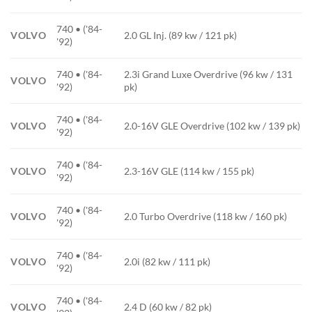
740 • ('84-
VOLVO
2.0 GL Inj. (89 kw / 121 pk)
'92)
740 • ('84-
2.3i Grand Luxe Overdrive (96 kw / 131
VOLVO
'92)
pk)
740 • ('84-
VOLVO
2.0-16V GLE Overdrive (102 kw / 139 pk)
'92)
740 • ('84-
VOLVO
2.3-16V GLE (114 kw / 155 pk)
'92)
740 • ('84-
VOLVO
2.0 Turbo Overdrive (118 kw / 160 pk)
'92)
740 • ('84-
VOLVO
2.0i (82 kw / 111 pk)
'92)
740 • ('84-
VOLVO
2.4 D (60 kw / 82 pk)